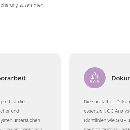
ssicherung zusammen.
borarbeit
Dokum
keit ist die
Die sorgfältige Dokum
scher und
essenziell. QC Analy
lysten untersuchen
Richtlinien wie GMP u
se den vorgegebenen
nachvollziehbar und k