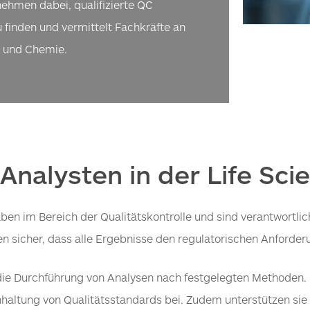
nehmen dabei, qualifizierte QC
u finden und vermittelt Fachkräfte an
 und Chemie.
nalysten in der Life Sc
en im Bereich der Qualitätskontrolle und sind verantwortlic
len sicher, dass alle Ergebnisse den regulatorischen Anforde
st die Durchführung von Analysen nach festgelegten Methoden.
altung von Qualitätsstandards bei. Zudem unterstützen sie